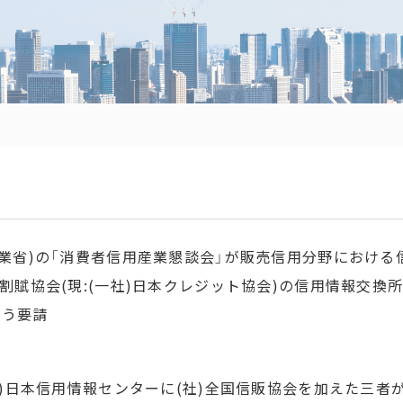
産業省)の「消費者信用産業懇談会」が販売信用分野におけ
本割賦協会(現:(一社)日本クレジット協会)の信用情報交換
よう要請
(株)日本信用情報センターに(社)全国信販協会を加えた三