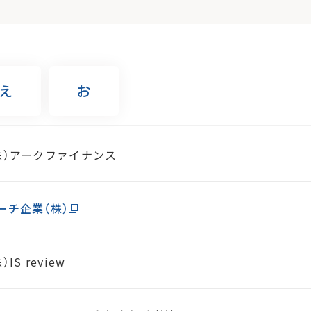
え
お
株）アークファイナンス
ーチ企業（株）
）IS review