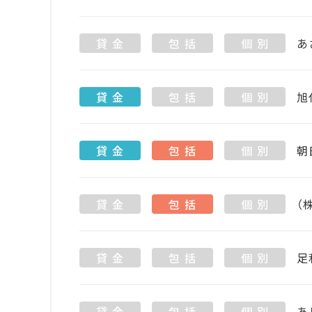
貸 金
包 括
個 別
あ
貸 金
包 括
個 別
旭
貸 金
包 括
個 別
朝
貸 金
包 括
個 別
（
貸 金
包 括
個 別
足
貸 金
包 括
個 別
あ