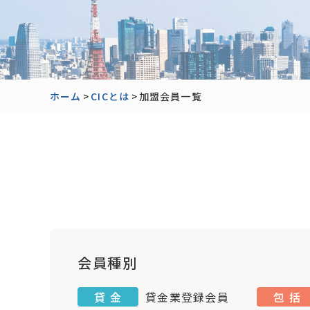
ホーム
>
CICとは
>
加盟会員一覧
会員種別
貸 金
貸金業登録会員
包 括