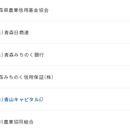
森県農業信用基金協会
株）青森日商連
株）青森みちのく銀行
森みちのく信用保証（株）
株）青山キャピタル
川農業協同組合