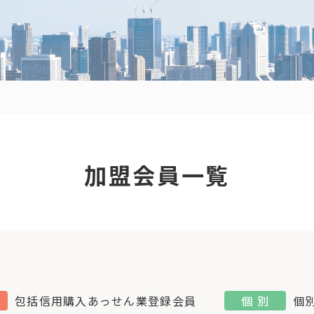
加盟会員一覧
包括信用購入あっせん業登録会員
個 別
個